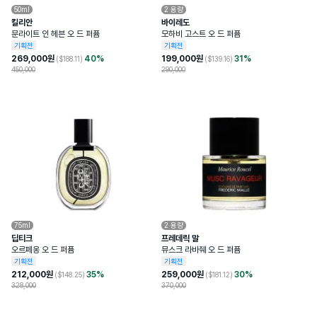
50ml
2
용량
킬리안
바이레도
문라이트 인 헤븐 오 드 퍼퓸
모하비 고스트 오 드 퍼퓸
기획전
기획전
269,000
원
40
%
199,000
원
31
%
($
188.11
)
($
139.16
)
450,000
290,000
75ml
2
용량
딥티크
프레데릭 말
오르페옹 오 드 퍼퓸
뮤스크 라바줴 오 드 퍼퓸
기획전
기획전
212,000
원
35
%
259,000
원
30
%
($
148.25
)
($
181.12
)
328,000
370,000