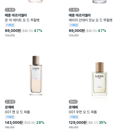
2
용량
2
용량
메종 마르지엘라
메종 마르지엘라
온 어 데이트 오 드 뚜왈렛
레이지 선데이 모닝 오 드 뚜왈렛
기획전
기획전
69,000
원
47
%
69,000
원
47
%
($
48.25
)
($
48.25
)
129,000
129,000
2
용량
50ml
로에베
로에베
001 맨 오 드 퍼퓸
001 우먼 오 드 퍼퓸
기획전
기획전
143,000
원
28
%
129,000
원
35
%
($
100.00
)
($
90.21
)
198,000
198,000