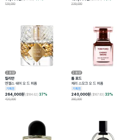
129,000
239,000
2
용량
2
용량
킬리안
톰 포드
엔젤스 쉐어 오 드 퍼퓸
체리 스모크 오 드 퍼퓸
기획전
기획전
264,000
원
37
%
240,000
원
33
%
($
184.62
)
($
167.83
)
420,000
360,000