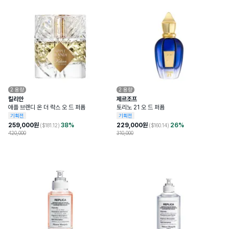
2
용량
2
용량
킬리안
제르조프
애플 브랜디 온 더 락스 오 드 퍼퓸
토리노 21 오 드 퍼퓸
기획전
기획전
259,000
원
38
%
229,000
원
26
%
($
181.12
)
($
160.14
)
420,000
310,000