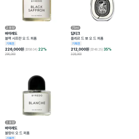
2
용량
75ml
바이레도
딥티크
블랙 샤프란 오 드 퍼퓸
플레르 드 뽀 오 드 퍼퓸
기획전
기획전
226,000
원
22
%
212,000
원
35
%
($
158.04
)
($
148.25
)
290,000
328,000
2
용량
바이레도
블랑쉬 오 드 퍼퓸
기획전