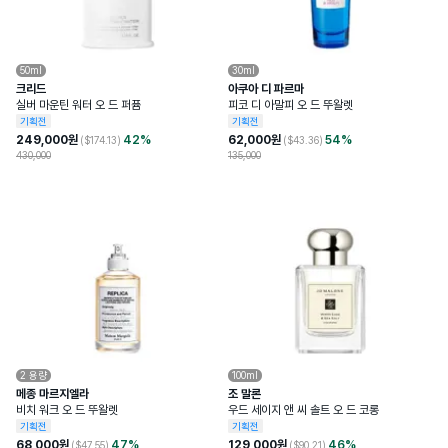
50ml
30ml
크리드
아쿠아 디 파르마
실버 마운틴 워터 오 드 퍼퓸
피코 디 아말피 오 드 뚜왈렛
기획전
기획전
249,000
원
42
%
62,000
원
54
%
($
174.13
)
($
43.36
)
430,000
135,000
2
용량
100ml
메종 마르지엘라
조 말론
비치 워크 오 드 뚜왈렛
우드 세이지 앤 씨 솔트 오 드 코롱
기획전
기획전
68,000
원
47
%
129,000
원
46
%
($
47.55
)
($
90.21
)