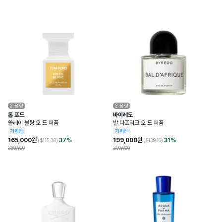
2
용량
2
용량
톰 포드
바이레도
쏠레이 블랑 오 드 퍼퓸
발 다프리크 오 드 퍼퓸
기획전
기획전
165,000
원
37
%
199,000
원
31
%
($
115.38
)
($
139.16
)
260,000
290,000