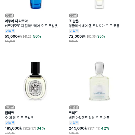
30ml
30ml
아쿠아 디 파르마
조 말론
베르가모또 디 칼라브리아 오 드 뚜왈렛
잉글리쉬 페어 앤 프리지아 오 드 코롱
기획전
기획전
59,000
원
56
%
72,000
원
35
%
($
41.26
)
($
50.35
)
135,000
110,000
100ml
2
용량
딥티크
크리드
오 데 썽 오 드 뚜왈렛
버진 아일랜드 워터 오 드 퍼퓸
기획전
기획전
185,000
원
34
%
249,000
원
42
%
($
129.37
)
($
174.13
)
282,000
430,000