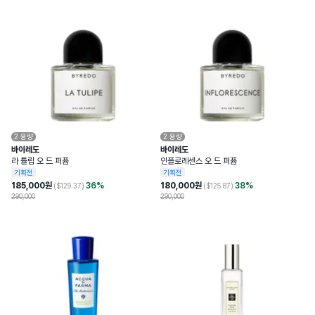
2
용량
2
용량
바이레도
바이레도
라 튤립 오 드 퍼퓸
인플로레센스 오 드 퍼퓸
기획전
기획전
185,000
원
36
%
180,000
원
38
%
($
129.37
)
($
125.87
)
290,000
290,000