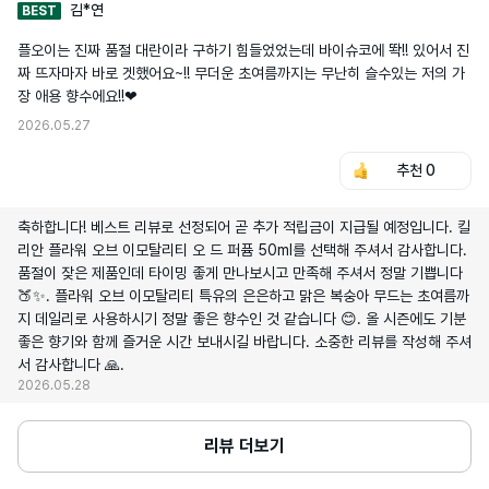
김*연
BEST
플오이는 진짜 품절 대란이라 구하기 힘들었었는데 바이슈코에 똭!! 있어서 진
짜 뜨자마자 바로 겟했어요~!! 무더운 초여름까지는 무난히 슬수있는 저의 가
장 애용 향수에요!!❤
2026.05.27
추천
0
축하합니다! 베스트 리뷰로 선정되어 곧 추가 적립금이 지급될 예정입니다. 킬
리안 플라워 오브 이모탈리티 오 드 퍼퓸 50ml를 선택해 주셔서 감사합니다.
품절이 잦은 제품인데 타이밍 좋게 만나보시고 만족해 주셔서 정말 기쁩니다
🍑✨. 플라워 오브 이모탈리티 특유의 은은하고 맑은 복숭아 무드는 초여름까
지 데일리로 사용하시기 정말 좋은 향수인 것 같습니다 😊. 올 시즌에도 기분
좋은 향기와 함께 즐거운 시간 보내시길 바랍니다. 소중한 리뷰를 작성해 주셔
서 감사합니다 🙏.
2026.05.28
리뷰 더보기