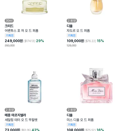
30ml
2
용량
크리드
디올
어벤투스 포 허 오 드 퍼퓸
쟈도르 오 드 퍼퓸
기획전
기획전
249,000
원
29
%
109,000
원
15
%
($
174.13
)
($
76.22
)
350,000
128,000
2
용량
2
용량
메종 마르지엘라
디올
세일링 데이 오 드 뚜왈렛
미스 디올 오 드 퍼퓸
기획전
기획전
73,000
원
43
%
108,000
원
16
%
($
51.05
)
($
75.52
)