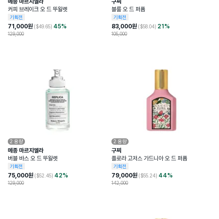
메종 마르지엘라
구찌
커피 브레이크 오 드 뚜왈렛
블룸 오 드 퍼퓸
기획전
기획전
71,000
원
45
%
83,000
원
21
%
($
49.65
)
($
58.04
)
129,000
105,000
2
용량
2
용량
메종 마르지엘라
구찌
버블 바스 오 드 뚜왈렛
플로라 고저스 가드니아 오 드 퍼퓸
기획전
기획전
75,000
원
42
%
79,000
원
44
%
($
52.45
)
($
55.24
)
129,000
142,000