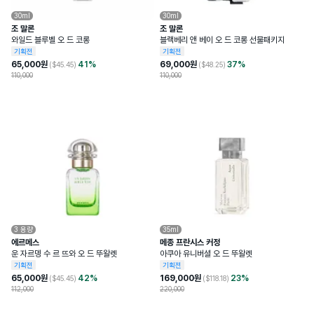
30ml
30ml
조 말론
조 말론
와일드 블루벨 오 드 코롱
블랙베리 앤 베이 오 드 코롱 선물패키지
기획전
기획전
65,000
원
41
%
69,000
원
37
%
($
45.45
)
($
48.25
)
110,000
110,000
3
용량
35ml
에르메스
메종 프란시스 커정
운 자르뎅 수 르 뜨와 오 드 뚜왈렛
아쿠아 유니버셜 오 드 뚜왈렛
기획전
기획전
65,000
원
42
%
169,000
원
23
%
($
45.45
)
($
118.18
)
112,000
220,000