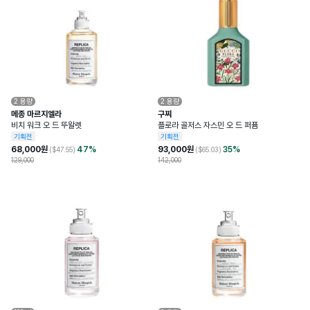
2
용량
2
용량
메종 마르지엘라
구찌
비치 워크 오 드 뚜왈렛
플로라 골저스 자스민 오 드 퍼퓸
기획전
기획전
68,000
원
47
%
93,000
원
35
%
($
47.55
)
($
65.03
)
129,000
142,000