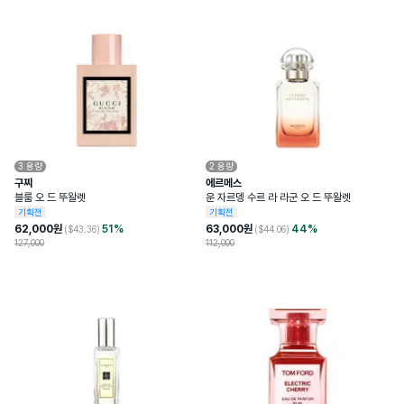
3
용량
2
용량
구찌
에르메스
블룸 오 드 뚜왈렛
운 자르뎅 수르 라 라군 오 드 뚜왈렛
기획전
기획전
62,000
원
51
%
63,000
원
44
%
($
43.36
)
($
44.06
)
127,000
112,000