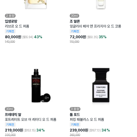
2
용량
30ml
입생로랑
조 말론
리브르 오 드 퍼퓸
잉글리쉬 페어 앤 프리지아 오 드 코롱
기획전
기획전
80,000
원
43
%
72,000
원
35
%
($
55.94
)
($
50.35
)
140,000
110,000
30ml
3
용량
프레데릭 말
톰 포드
포트레이트 오브 어 레이디 오 드 퍼퓸
퍼킹 패뷸러스 오 드 퍼퓸
기획전
기획전
219,000
원
34
%
239,000
원
34
%
($
153.15
)
($
167.13
)
330,000
360,000