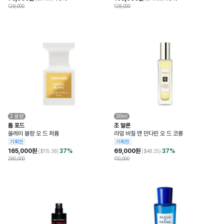
129,000
128,000
2
용량
30ml
톰 포드
조 말론
쏠레이 블랑 오 드 퍼퓸
라임 바질 앤 만다린 오 드 코롱
기획전
기획전
165,000
원
37
%
69,000
원
37
%
($
115.38
)
($
48.25
)
260,000
110,000