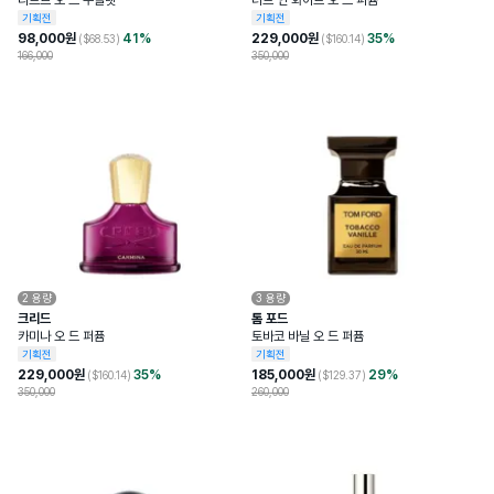
리브르 오 드 뚜왈렛
러브 인 화이트 오 드 퍼퓸
기획전
기획전
98,000
원
41
%
229,000
원
35
%
($
68.53
)
($
160.14
)
166,000
350,000
2
용량
3
용량
크리드
톰 포드
카미나 오 드 퍼퓸
토바코 바닐 오 드 퍼퓸
기획전
기획전
229,000
원
35
%
185,000
원
29
%
($
160.14
)
($
129.37
)
350,000
260,000