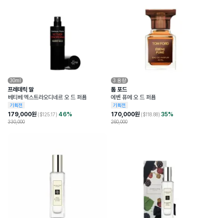
30ml
3
용량
프레데릭 말
톰 포드
베티베 엑스트라오디네르 오 드 퍼퓸
에벤 퓨메 오 드 퍼퓸
기획전
기획전
179,000
원
46
%
170,000
원
35
%
($
125.17
)
($
118.88
)
330,000
260,000