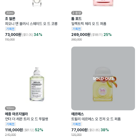
30ml
2
용량
조 말론
톰 포드
피오니 앤 블러시 스웨이드 오 드 코롱
일렉트릭 체리 오 드 퍼퓸
기획전
기획전
73,000
원
34
%
269,000
원
25
%
($
51.05
)
($
188.11
)
110,000
360,000
100ml
메종 마르지엘라
에르메스
언더 더 레몬 트리 오 드 뚜왈렛
트윌리 데르메스 오 진저 오 드 퍼퓸
기획전
기획전
116,000
원
52
%
77,000
원
38
%
($
81.12
)
($
53.85
)
240,000
125,000