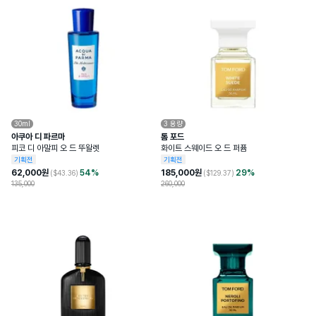
30ml
3
용량
아쿠아 디 파르마
톰 포드
피코 디 아말피 오 드 뚜왈렛
화이트 스웨이드 오 드 퍼퓸
기획전
기획전
62,000
원
54
%
185,000
원
29
%
($
43.36
)
($
129.37
)
135,000
260,000