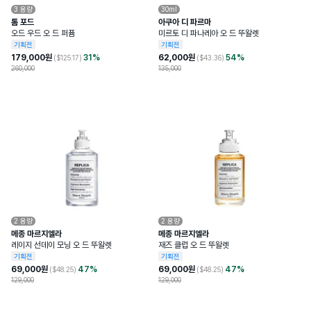
3
용량
30ml
톰 포드
아쿠아 디 파르마
오드 우드 오 드 퍼퓸
미르토 디 파나레아 오 드 뚜왈렛
기획전
기획전
179,000
원
31
%
62,000
원
54
%
($
125.17
)
($
43.36
)
260,000
135,000
2
용량
2
용량
메종 마르지엘라
메종 마르지엘라
레이지 선데이 모닝 오 드 뚜왈렛
재즈 클럽 오 드 뚜왈렛
기획전
기획전
69,000
원
47
%
69,000
원
47
%
($
48.25
)
($
48.25
)
129,000
129,000