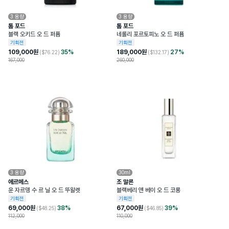
3
용량
3
용량
톰 포드
톰 포드
블랙 오키드 오 드 퍼퓸
네롤리 포르토피노 오 드 퍼퓸
기획전
기획전
109,000
원
35
%
189,000
원
27
%
($
76.22
)
($
132.17
)
167,000
260,000
3
용량
30ml
에르메스
조 말론
운 자르뎅 수 르 닐 오 드 뚜왈렛
블랙베리 앤 베이 오 드 코롱
기획전
기획전
69,000
원
38
%
67,000
원
39
%
($
48.25
)
($
46.85
)
112,000
110,000