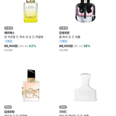
3
용량
2
용량
에르메스
입생로랑
르 자르뎅 드 무슈 리 오 드 뚜왈렛
몽 파리 오 드 퍼퓸
기획전
기획전
65,000
원
42
%
88,000
원
38
%
($
45.45
)
($
61.54
)
112,000
142,000
50ml
30ml
입생로랑
크리드