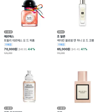
3
용량
30ml
에르메스
조 말론
트윌리 데르메스 오 드 퍼퓸
넥타린 블로썸 앤 허니 오 드 코롱
기획전
기획전
70,000
원
44
%
65,000
원
41
%
($
48.95
)
($
45.45
)
125,000
110,000
2
용량
2
용량