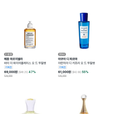
2
용량
30ml
메종 마르지엘라
아쿠아 디 파르마
바이 더 파이어플레이스 오 드 뚜왈렛
아란치아 디 카프리 오 드 뚜왈렛
기획전
기획전
69,000
원
47
%
61,000
원
55
%
($
48.25
)
($
42.66
)
129,000
135,000