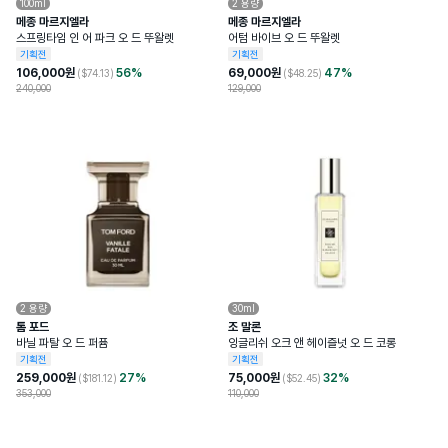
100ml
2
용량
메종 마르지엘라
메종 마르지엘라
스프링타임 인 어 파크 오 드 뚜왈렛
어텀 바이브 오 드 뚜왈렛
기획전
기획전
106,000
원
56
%
69,000
원
47
%
($
74.13
)
($
48.25
)
240,000
129,000
2
용량
30ml
톰 포드
조 말론
바닐 파탈 오 드 퍼퓸
잉글리쉬 오크 앤 헤이즐넛 오 드 코롱
기획전
기획전
259,000
원
27
%
75,000
원
32
%
($
181.12
)
($
52.45
)
353,000
110,000