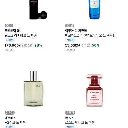
30ml
30ml
프레데릭 말
아쿠아 디 파르마
뮤스크 라바줴 오 드 퍼퓸
베르가모또 디 칼라브리아 오 드 뚜왈렛
기획전
기획전
179,000
원
28
%
59,000
원
56
%
($
125.17
)
($
41.26
)
250,000
135,000
2
용량
3
용량
에르메스
톰 포드
H24 오 드 퍼퓸
로스트 체리 오 드 퍼퓸
기획전
기획전