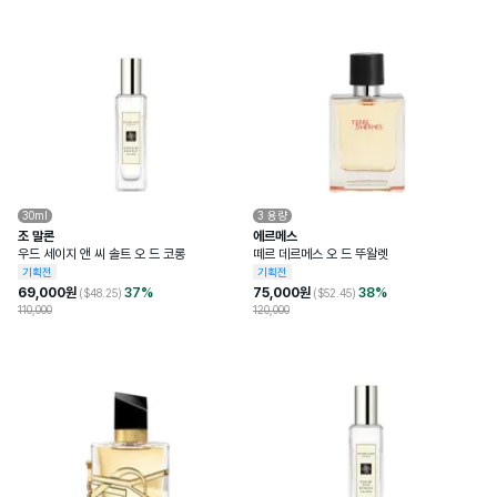
30ml
3
용량
조 말론
에르메스
우드 세이지 앤 씨 솔트 오 드 코롱
떼르 데르메스 오 드 뚜왈렛
기획전
기획전
69,000
원
37
%
75,000
원
38
%
($
48.25
)
($
52.45
)
110,000
120,000